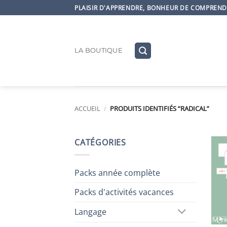
Passer
PLAISIR D'APPRENDRE, BONHEUR DE COMPRENDR
au
contenu
LA BOUTIQUE
ACCUEIL
/
PRODUITS IDENTIFIÉS “RADICAL”
CATÉGORIES
Packs année complète
Packs d'activités vacances
Langage
+