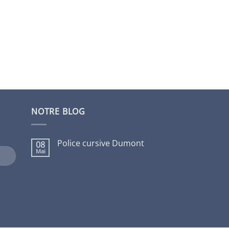
NOTRE BLOG
Police cursive Dumont
08
Mai
Aucun
commentaire
sur
Police
cursive
Dumont