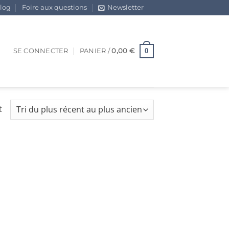
log
Foire aux questions
Newsletter
0
SE CONNECTER
PANIER /
0,00
€
t