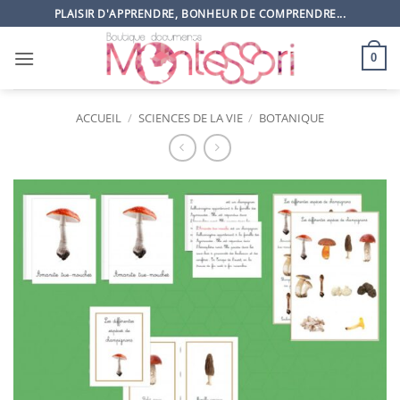
Passer
PLAISIR D'APPRENDRE, BONHEUR DE COMPRENDRE...
au
contenu
0
ACCUEIL
/
SCIENCES DE LA VIE
/
BOTANIQUE