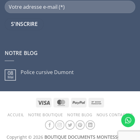
NOTRE BLOG
Police cursive Dumont
08
Mai
Aucun
commentaire
sur
Police
cursive
Dumont
Visa
MasterCard
PayPal
Bank
Transfer
ACCUEIL
NOTRE BOUTIQUE
NOTRE BLOG
NOUS CONTACTER
Copyright © 2026
BOUTIQUE DOCUMENTS MONTESSORI Inc.