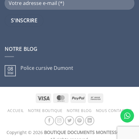
NOTRE BLOG
Police cursive Dumont
08
Mai
Aucun
commentaire
sur
Police
cursive
Dumont
Visa
MasterCard
PayPal
Bank
Transfer
ACCUEIL
NOTRE BOUTIQUE
NOTRE BLOG
NOUS CONTACTER
Copyright © 2026
BOUTIQUE DOCUMENTS MONTESSORI Inc.