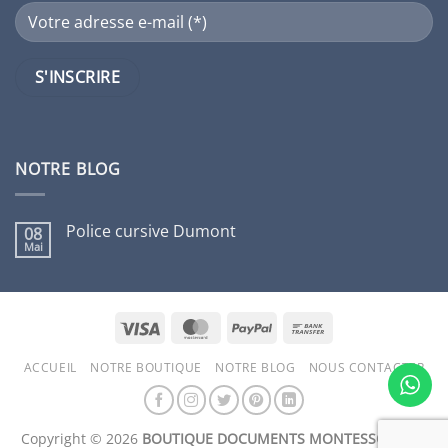
NOTRE BLOG
Police cursive Dumont
08
Mai
Aucun
commentaire
sur
Police
cursive
Dumont
Visa
MasterCard
PayPal
Bank
Transfer
ACCUEIL
NOTRE BOUTIQUE
NOTRE BLOG
NOUS CONTACTER
Copyright © 2026
BOUTIQUE DOCUMENTS MONTESSORI Inc.